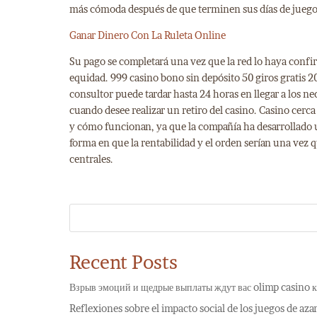
más cómoda después de que terminen sus días de juego
Ganar Dinero Con La Ruleta Online
Su pago se completará una vez que la red lo haya confi
equidad. 999 casino bono sin depósito 50 giros gratis 2
consultor puede tardar hasta 24 horas en llegar a los n
cuando desee realizar un retiro del casino. Casino cerca
y cómo funcionan, ya que la compañía ha desarrollado 
forma en que la rentabilidad y el orden serían una vez 
centrales.
Recent Posts
Взрыв эмоций и щедрые выплаты ждут вас olimp casino к
Reflexiones sobre el impacto social de los juegos de aza