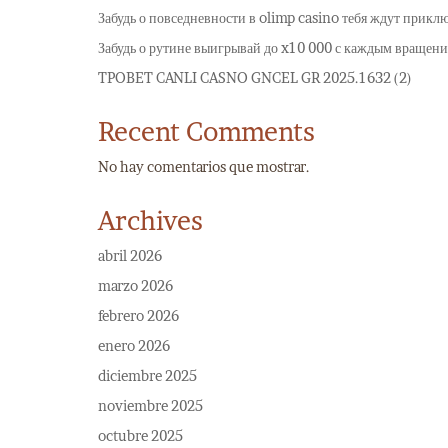
Забудь о повседневности в olimp casino тебя ждут прикл
Забудь о рутине выигрывай до x10 000 с каждым вращени
TPOBET CANLI CASNO GNCEL GR 2025.1632 (2)
Recent Comments
No hay comentarios que mostrar.
Archives
abril 2026
marzo 2026
febrero 2026
enero 2026
diciembre 2025
noviembre 2025
octubre 2025