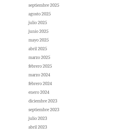
septiembre 2025
agosto 2025
julio 2025
junio 2025
mayo 2025
abril 2025
marzo 2025
febrero 2025
marzo 2024
febrero 2024
enero 2024
diciembre 2023
septiembre 2023
julio 2023
abril 2023