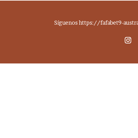
Síguenos
https://fafabet9-aust