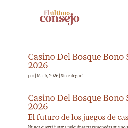
Casino Del Bosque Bono S
2026
por
|
Mar 5, 2026
| Sin categoría
Casino Del Bosque Bono S
2026
El futuro de los juegos de ca
Nunca querrá jugar a máquinas tragamonedas que no se