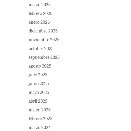
marzo 2026
febrero 2026
enero 2026
diciembre 2025
noviembre 2025
octubre 2025
septiembre 2025
agosto 2025
julio 2025
junio 2025
mayo 2025
abril 2025
marzo 2025
febrero 2025
marzo 2024