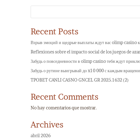
Recent Posts
Взрыв эмоций и щедрые выплаты ждут вас olimp casino к
Reflexiones sobre el impacto social de los juegos de aza
Забудь о повседневности в olimp casino тебя ждут прикл
Забудь о рутине выигрывай до x10 000 с каждым вращени
TPOBET CANLI CASNO GNCEL GR 2025.1632 (2)
Recent Comments
No hay comentarios que mostrar.
Archives
abril 2026