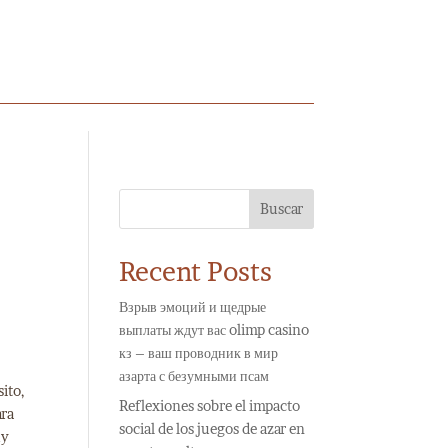
Buscar
Recent Posts
Взрыв эмоций и щедрые
выплаты ждут вас olimp casino
кз – ваш проводник в мир
азарта с безумными псам
sito,
Reflexiones sobre el impacto
ara
social de los juegos de azar en
uy