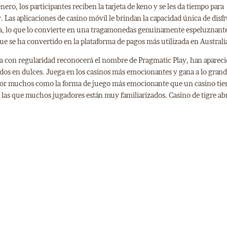
nero, los participantes reciben la tarjeta de keno y se les da tiempo para
 Las aplicaciones de casino móvil le brindan la capacidad única de disfr
aja, lo que lo convierte en una tragamonedas genuinamente espeluznant
e se ha convertido en la plataforma de pagos más utilizada en Australi
a con regularidad reconocerá el nombre de Pragmatic Play, han aparec
os en dulces. Juega en los casinos más emocionantes y gana a lo grand
por muchos como la forma de juego más emocionante que un casino tie
 las que muchos jugadores están muy familiarizados. Casino de tigre ab