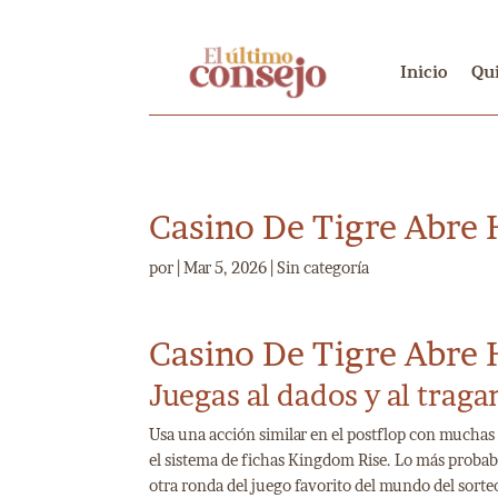
Inicio
Qu
Casino De Tigre Abre
por
|
Mar 5, 2026
| Sin categoría
Casino De Tigre Abre
Juegas al dados y al tra
Usa una acción similar en el postflop con muchas 
el sistema de fichas Kingdom Rise. Lo más probabl
otra ronda del juego favorito del mundo del sorteo