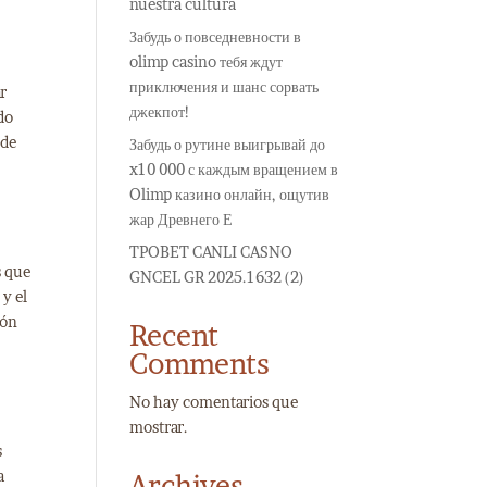
nuestra cultura
Забудь о повседневности в
olimp casino тебя ждут
приключения и шанс сорвать
r
джекпот!
do
 de
Забудь о рутине выигрывай до
x10 000 с каждым вращением в
Olimp казино онлайн, ощутив
жар Древнего Е
TPOBET CANLI CASNO
s que
GNCEL GR 2025.1632 (2)
 y el
ión
Recent
Comments
No hay comentarios que
mostrar.
s
a
Archives