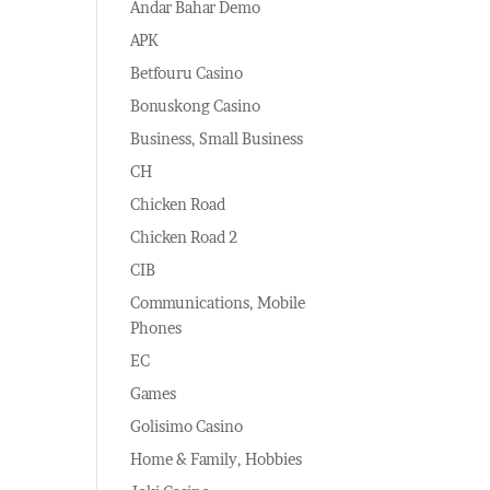
Andar Bahar Demo
APK
Betfouru Casino
Bonuskong Casino
Business, Small Business
CH
Chicken Road
Chicken Road 2
CIB
Communications, Mobile
Phones
EC
Games
Golisimo Casino
Home & Family, Hobbies