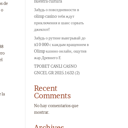
nuestra cultura
os de
Забудь о повседневности в
 o
olimp casino тебя ждут
приключения и шанс сорвать
джекпот!
Забудь о рутине выигрывай до
x10 000 с каждым вращением в
88
Olimp казино онлайн, ощутив
ero
жар Древнего Е
el
TPOBET CANLI CASNO
GNCEL GR 2025.1632 (2)
Recent
Comments
 la
No hay comentarios que
mostrar.
Archives