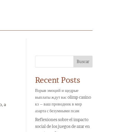
Buscar
Recent Posts
Взрыв эмоций и щедрые
выплаты ждут вас olimp casino
кз – ваш проводник в мир
o, a
азарта с безумными псам
Reflexiones sobre el impacto
social de los juegos de azar en