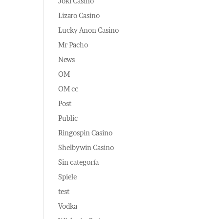
Joki Casino
Lizaro Casino
Lucky Anon Casino
Mr Pacho
News
OM
OM cc
Post
Public
Ringospin Casino
Shelbywin Casino
Sin categoría
Spiele
test
Vodka