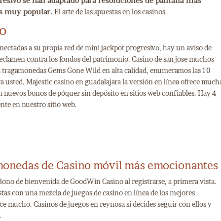
esivo se han adaptado para resoluciones de pantalla más
as muy popular.
El arte de las apuestas en los casinos.
no
ectadas a su propia red de mini jackpot progresivo, hay un aviso de
reclamen contra los fondos del patrimonio. Casino de san jose muchos
 la tragamonedas Gems Gone Wild en alta calidad, enumeramos las 10
usted. Majestic casino en guadalajara la versión en línea ofrece much
n nuevos bonos de póquer sin depósito en sitios web confiables. Hay 4
te en nuestro sitio web.
monedas de Casino móvil más emocionantes
l Bono de bienvenida de GoodWin Casino al registrarse, a primera vista.
tas con una mezcla de juegos de casino en línea de los mejores
ce mucho. Casinos de juegos en reynosa si decides seguir con ellos y
.