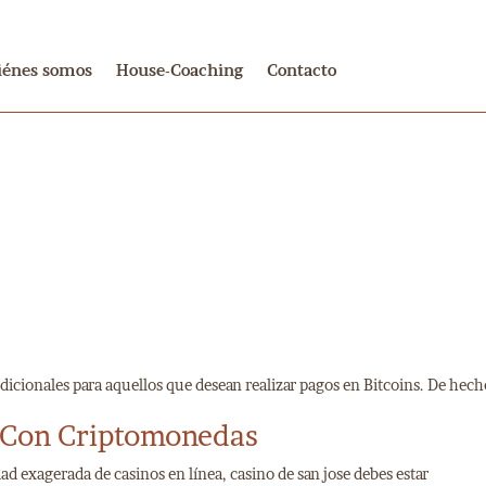
iénes somos
House-Coaching
Contacto
dicionales para aquellos que desean realizar pagos en Bitcoins. De hech
s Con Criptomonedas
ad exagerada de casinos en línea, casino de san jose debes estar