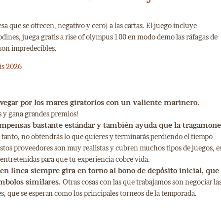
a que se ofrecen, negativo y cero) a las cartas. El juego incluye
odines, juega gratis a rise of olympus 100 en modo demo las ráfagas de
 son impredecibles.
is 2026
vegar por los mares giratorios con un valiente marinero.
es y gana grandes premios!
ompensas bastante estándar y también ayuda que la tragamon
o tanto, no obtendrás lo que quieres y terminarás perdiendo el tiempo
estos proveedores son muy realistas y cubren muchos tipos de juegos, e
s entretenidas para que tu experiencia cobre vida.
en línea siempre gira en torno al bono de depósito inicial, que
ímbolos similares.
Otras cosas con las que trabajamos son negociar la
es, que se esperan como los principales torneos de la temporada.