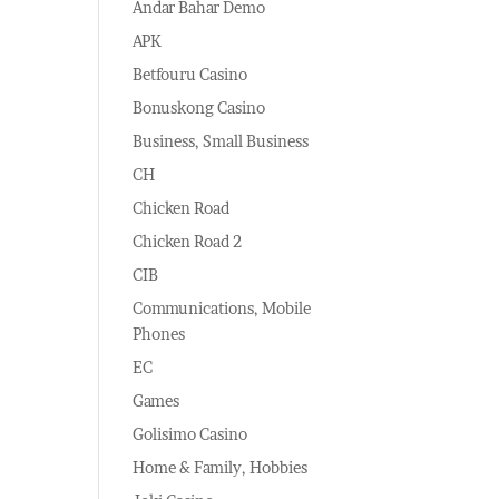
Andar Bahar Demo
APK
Betfouru Casino
Bonuskong Casino
Business, Small Business
CH
Chicken Road
Chicken Road 2
CIB
Communications, Mobile
Phones
EC
Games
Golisimo Casino
Home & Family, Hobbies