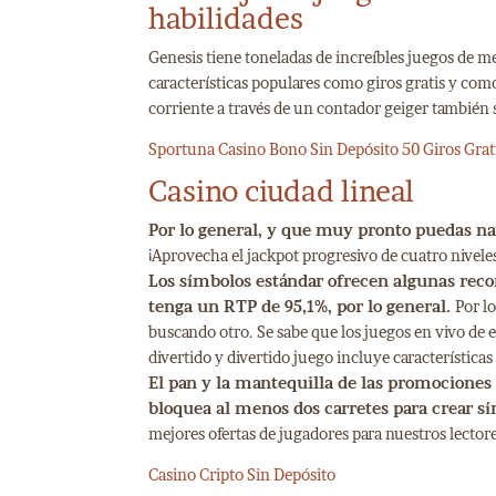
habilidades
Genesis tiene toneladas de increíbles juegos de mes
características populares como giros gratis y com
corriente a través de un contador geiger también
Sportuna Casino Bono Sin Depósito 50 Giros Grat
Casino ciudad lineal
Por lo general, y que muy pronto puedas na
¡Aprovecha el jackpot progresivo de cuatro nivel
Los símbolos estándar ofrecen algunas rec
tenga un RTP de 95,1%, por lo general.
Por l
buscando otro. Se sabe que los juegos en vivo de 
divertido y divertido juego incluye característica
El pan y la mantequilla de las promociones 
bloquea al menos dos carretes para crear s
mejores ofertas de jugadores para nuestros lector
Casino Cripto Sin Depósito