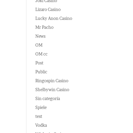
Joki Casino
Lizaro Casino
Lucky Anon Casino
Mr Pacho
News
OM
OM cc
Post
Public
Ringospin Casino
Shelbywin Casino
Sin categoría
Spiele
test
Vodka