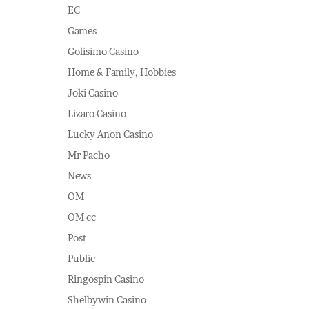
EC
Games
Golisimo Casino
Home & Family, Hobbies
Joki Casino
Lizaro Casino
Lucky Anon Casino
Mr Pacho
News
OM
OM cc
Post
Public
Ringospin Casino
Shelbywin Casino