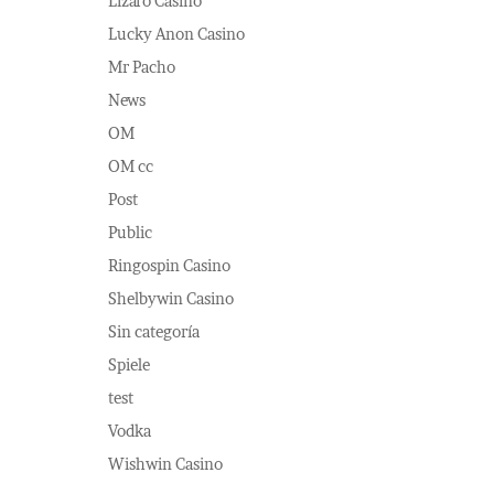
Lizaro Casino
Lucky Anon Casino
Mr Pacho
News
OM
OM cc
Post
Public
Ringospin Casino
Shelbywin Casino
Sin categoría
Spiele
test
Vodka
Wishwin Casino