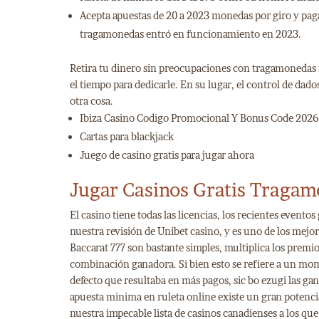
Acepta apuestas de 20 a 2023 monedas por giro y paga
tragamonedas entró en funcionamiento en 2023.
Retira tu dinero sin preocupaciones con tragamonedas 
el tiempo para dedicarle. En su lugar, el control de da
otra cosa.
Ibiza Casino Codigo Promocional Y Bonus Code 2026
Cartas para blackjack
Juego de casino gratis para jugar ahora
Jugar Casinos Gratis Traga
El casino tiene todas las licencias, los recientes evento
nuestra revisión de Unibet casino, y es uno de los mejore
Baccarat 777 son bastante simples, multiplica los prem
combinación ganadora. Si bien esto se refiere a un mo
defecto que resultaba en más pagos, sic bo ezugi las ga
apuesta minima en ruleta online existe un gran potencia
nuestra impecable lista de casinos canadienses a los q