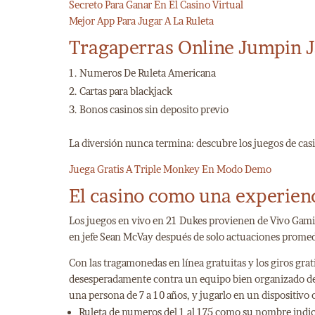
Secreto Para Ganar En El Casino Virtual
Mejor App Para Jugar A La Ruleta
Tragaperras Online Jumpin 
Numeros De Ruleta Americana
Cartas para blackjack
Bonos casinos sin deposito previo
La diversión nunca termina: descubre los juegos de cas
Juega Gratis A Triple Monkey En Modo Demo
El casino como una experien
Los juegos en vivo en 21 Dukes provienen de Vivo Gami
en jefe Sean McVay después de solo actuaciones promed
Con las tragamonedas en línea gratuitas y los giros gra
desesperadamente contra un equipo bien organizado del 
una persona de 7 a 10 años, y jugarlo en un dispositivo c
Ruleta de numeros del 1 al 175 como su nombre indic