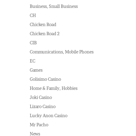
Business, Small Business
CH
Chicken Road
Chicken Road 2
CIB
Communications, Mobile Phones
EC
Games
Golisimo Casino
Home & Family, Hobbies
Joki Casino
Lizaro Casino
Lucky Anon Casino
Mr Pacho
News