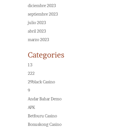
diciembre 2023
septiembre 2023
julio 2023
abril 2023
marzo 2023
Categories
13
222
29black Casino
9
Andar Bahar Demo
APK
Betfouru Casino
Bonuskong Casino