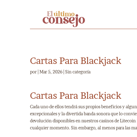
Cartas Para Blackjack
por
|
Mar 5, 2026
| Sin categoría
Cartas Para Blackjack
Cada uno de ellos tendrá sus propios beneficios y algun
excepcionales y la divertida banda sonora que lo convie
devolución disponibles en nuestros casinos de Litecoi
cualquier momento. Sin embargo, al menos para las ma