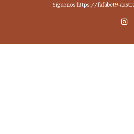
Síguenos
https://fafabet9-aust