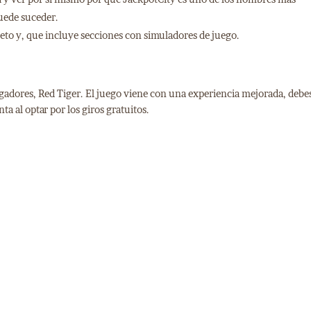
puede suceder.
eto y, que incluye secciones con simuladores de juego.
gadores, Red Tiger. El juego viene con una experiencia mejorada, debe
ta al optar por los giros gratuitos.