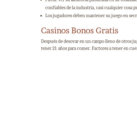
confiables de la industria, casi cualquier cosa 
Los jugadores deben mantener su juego en secr
Casinos Bonos Gratis
Después de desovar en un campo lleno de otros ju
tener 21 años para comer. Factores a tener en cuen