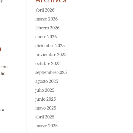
ay
abril 2026
marzo 2026
febrero 2026
enero 2026
diciembre 2025
n
noviembre 2025
octubre 2025
ación
septiembre 2025
dió
agosto 2025
julio 2025
junio 2025
mayo 2025
ara
abril 2025
marzo 2025