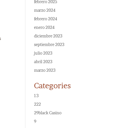
febrero 2025
marzo 2024
febrero 2024
enero 2024
diciembre 2023
s
septiembre 2023
julio 2023
abril 2023
marzo 2023
Categories
13
222
29black Casino
9