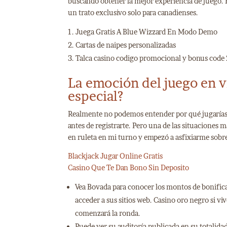
buscando obtener la mejor experiencia de juego. E
un trato exclusivo solo para canadienses.
Juega Gratis A Blue Wizzard En Modo Demo
Cartas de naipes personalizadas
Talca casino codigo promocional y bonus code
La emoción del juego en vi
especial?
Realmente no podemos entender por qué jugarías a
antes de registrarte. Pero una de las situacione
en ruleta en mi turno y empezó a asfixiarme sobr
Blackjack Jugar Online Gratis
Casino Que Te Dan Bono Sin Deposito
Vea Bovada para conocer los montos de bonifica
acceder a sus sitios web. Casino oro negro si vi
comenzará la ronda.
Puede ver su auditoría publicada en su totalid