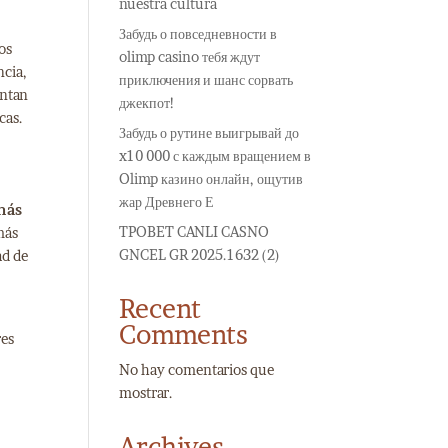
nuestra cultura
Забудь о повседневности в
os
olimp casino тебя ждут
ncia,
приключения и шанс сорвать
antan
джекпот!
cas.
Забудь о рутине выигрывай до
x10 000 с каждым вращением в
Olimp казино онлайн, ощутив
жар Древнего Е
 más
TPOBET CANLI CASNO
más
GNCEL GR 2025.1632 (2)
ad de
Recent
Comments
res
No hay comentarios que
mostrar.
Archives