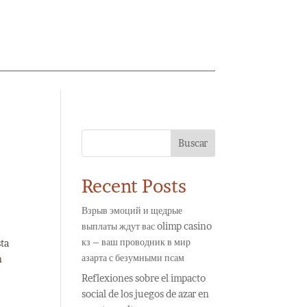
Buscar
Recent Posts
Взрыв эмоций и щедрые
выплаты ждут вас olimp casino
кз – ваш проводник в мир
sta
азарта с безумными псам
n
Reflexiones sobre el impacto
social de los juegos de azar en