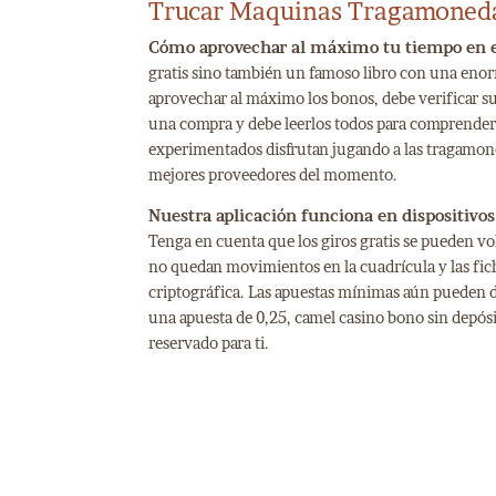
Trucar Maquinas Tragamoned
Cómo aprovechar al máximo tu tiempo en e
gratis sino también un famoso libro con una enor
aprovechar al máximo los bonos, debe verificar 
una compra y debe leerlos todos para comprender 
experimentados disfrutan jugando a las tragamone
mejores proveedores del momento.
Nuestra aplicación funciona en dispositivos
Tenga en cuenta que los giros gratis se pueden vo
no quedan movimientos en la cuadrícula y las fich
criptográfica. Las apuestas mínimas aún pueden 
una apuesta de 0,25, camel casino bono sin depós
reservado para ti.