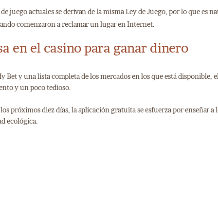
 de juego actuales se derivan de la misma Ley de Juego, por lo que es na
cuando comenzaron a reclamar un lugar en Internet.
a en el casino para ganar dinero
Bet y una lista completa de los mercados en los que está disponible, e
lento y un poco tedioso.
os próximos diez días, la aplicación gratuita se esfuerza por enseñar a 
ad ecológica.