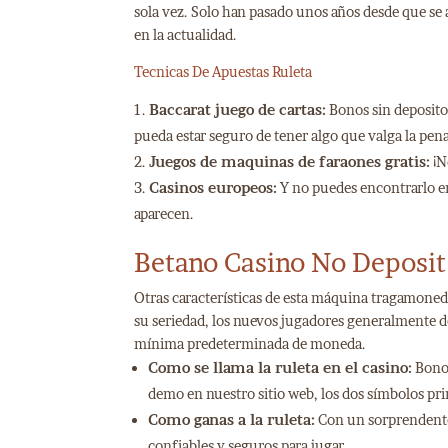
sola vez. Solo han pasado unos años desde que se a
en la actualidad.
Tecnicas De Apuestas Ruleta
Baccarat juego de cartas:
Bonos sin deposito 
pueda estar seguro de tener algo que valga la pena
Juegos de maquinas de faraones gratis:
¡N
Casinos europeos:
Y no puedes encontrarlo en
aparecen.
Betano Casino No Deposi
Otras características de esta máquina tragamoneda
su seriedad, los nuevos jugadores generalmente 
mínima predeterminada de moneda.
Como se llama la ruleta en el casino:
Bono 
demo en nuestro sitio web, los dos símbolos pri
Como ganas a la ruleta:
Con un sorprendente 
confiables y seguros para jugar.