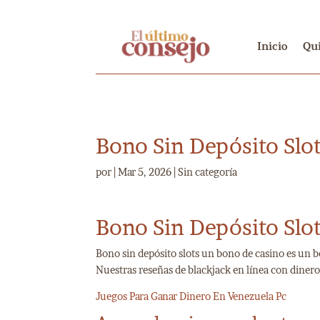
Inicio
Qu
Bono Sin Depósito Slo
por
|
Mar 5, 2026
| Sin categoría
Bono Sin Depósito Slo
Bono sin depósito slots un bono de casino es un 
Nuestras reseñas de blackjack en línea con dinero
Juegos Para Ganar Dinero En Venezuela Pc