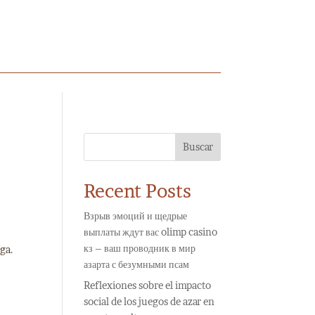
Buscar
Recent Posts
Взрыв эмоций и щедрые
выплаты ждут вас olimp casino
кз – ваш проводник в мир
aga.
азарта с безумными псам
Reflexiones sobre el impacto
social de los juegos de azar en