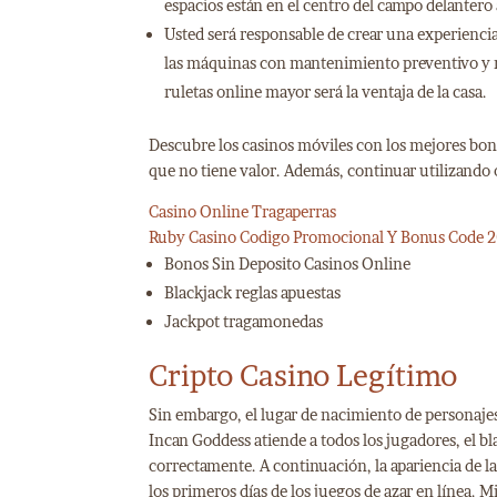
espacios están en el centro del campo delantero 
Usted será responsable de crear una experienci
las máquinas con mantenimiento preventivo y r
ruletas online mayor será la ventaja de la casa.
Descubre los casinos móviles con los mejores bono
que no tiene valor. Además, continuar utilizando o
Casino Online Tragaperras
Ruby Casino Codigo Promocional Y Bonus Code 
Bonos Sin Deposito Casinos Online
Blackjack reglas apuestas
Jackpot tragamonedas
Cripto Casino Legítimo
Sin embargo, el lugar de nacimiento de personaje
Incan Goddess atiende a todos los jugadores, el bl
correctamente. A continuación, la apariencia de 
los primeros días de los juegos de azar en línea. 