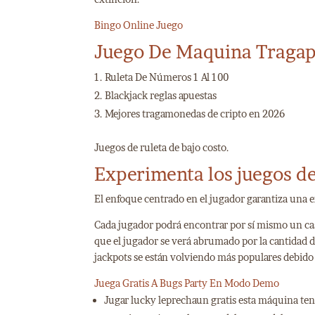
Bingo Online Juego
Juego De Maquina Tragap
Ruleta De Números 1 Al 100
Blackjack reglas apuestas
Mejores tragamonedas de cripto en 2026
Juegos de ruleta de bajo costo.
Experimenta los juegos de 
El enfoque centrado en el jugador garantiza una 
Cada jugador podrá encontrar por sí mismo un cas
que el jugador se verá abrumado por la cantidad 
jackpots se están volviendo más populares debido
Juega Gratis A Bugs Party En Modo Demo
Jugar lucky leprechaun gratis esta máquina tení