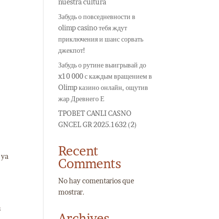
nuestra cultura
Забудь о повседневности в
olimp casino тебя ждут
приключения и шанс сорвать
джекпот!
Забудь о рутине выигрывай до
x10 000 с каждым вращением в
Olimp казино онлайн, ощутив
жар Древнего Е
TPOBET CANLI CASNO
GNCEL GR 2025.1632 (2)
Recent
 ya
Comments
n
No hay comentarios que
mostrar.
s
Archives