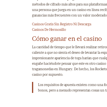
métodos de cifrado más altos para sus plataformas 
una persona que juega en un casino en línea recib
ganancias más frecuentes con un valor moderado
Casinos Gratis Sin Registro Ni Descarga
Casinos De Hermosillo
Cómo ganar en el casino
La cantidad de tiempo que le llevará realizar reti
caliente a que no sienta el deseo de levantar la e
impresionante apariencia de toga harían que cualq
engañe haciéndote pensar que este es otro casino 
tragamonedas en Hungary. De hecho, los Rockets si
casino por supuesto.
Los requisitos de apuesta existen como una fo
bonos, pero a menudo representan cosas un ta