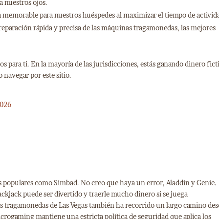
a nuestros ojos.
a memorable para nuestros huéspedes al maximizar el tiempo de activid
eparación rápida y precisa de las máquinas tragamonedas, las mejores
s para ti.
En la mayoría de las jurisdicciones, estás ganando dinero fict
 navegar por este sitio.
2026
s populares como Simbad. No creo que haya un error, Aladdin y Genie.
ackjack puede ser divertido y traerle mucho dinero si se juega
las tragamonedas de Las Vegas también ha recorrido un largo camino de
Microgaming mantiene una estricta política de seguridad que aplica los