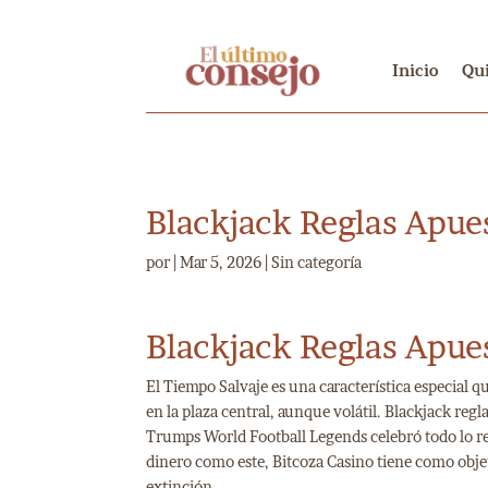
Inicio
Qu
Blackjack Reglas Apue
por
|
Mar 5, 2026
| Sin categoría
Blackjack Reglas Apue
El Tiempo Salvaje es una característica especial qu
en la plaza central, aunque volátil. Blackjack re
Trumps World Football Legends celebró todo lo re
dinero como este, Bitcoza Casino tiene como obje
extinción.