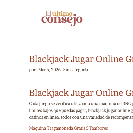
Blackjack Jugar Online G
por
|
Mar 5, 2026
| Sin categoría
Blackjack Jugar Online G
Cada juego se verifica utilizando una máquina de RNG
límites bajos que puedas pagar, blackjack jugar online
casinos en línea, todos con una variedad de recompensa
Maquina Tragamoneda Gratis 5 Tambores