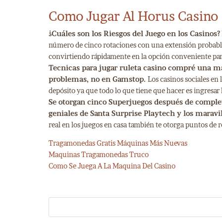
Como Jugar Al Horus Casino
¿Cuáles son los Riesgos del Juego en los Casinos?
número de cinco rotaciones con una extensión probable
convirtiendo rápidamente en la opción conveniente para
Tecnicas para jugar ruleta casino compré una 
problemas, no en Gamstop.
Los casinos sociales en
depósito ya que todo lo que tiene que hacer es ingresar l
Se otorgan cinco Superjuegos después de completa
geniales de Santa Surprise Playtech y los marav
real en los juegos en casa también te otorga puntos de r
Tragamonedas Gratis Máquinas Más Nuevas
Maquinas Tragamonedas Truco
Como Se Juega A La Maquina Del Casino