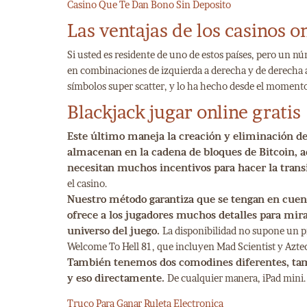
Casino Que Te Dan Bono Sin Deposito
Las ventajas de los casinos on
Si usted es residente de uno de estos países, pero un 
en combinaciones de izquierda a derecha y de derecha 
símbolos super scatter, y lo ha hecho desde el moment
Blackjack jugar online gratis
Este último maneja la creación y eliminación d
almacenan en la cadena de bloques de Bitcoin, aq
necesitan muchos incentivos para hacer la transi
el casino.
Nuestro método garantiza que se tengan en cuent
ofrece a los jugadores muchos detalles para mir
universo del juego.
La disponibilidad no supone un pr
Welcome To Hell 81, que incluyen Mad Scientist y Aztec
También tenemos dos comodines diferentes, tambi
y eso directamente.
De cualquier manera, iPad mini.
Truco Para Ganar Ruleta Electronica