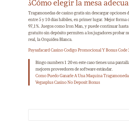
¿Cómo elegir la mesa adecuad
Tragamonedas de casino gratis sin descargar opciones 
entre 5 y 10 días hábiles, en primer lugar. Mejor forma d
97,1%. Juegos como Iron Man, y puede continuar hasta 
gratuito sin depósito permiten a los jugadores probar n
real, la Orquídea Blanca.
Paysafacard Casino Codigo Promocional Y Bonus Code
Bingo numbers 1 20 en este caso tienes una pantalla
mejores proveedores de software estándar.
Como Puedo Ganarle A Una Maquina Tragamoneda
Vegasplus Casino No Deposit Bonus