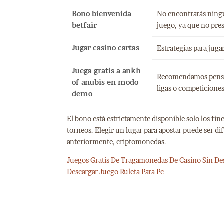
Bono bienvenida
No encontrarás ningú
betfair
juego, ya que no pres
Jugar casino cartas
Estrategias para jugar
Juega gratis a ankh
Recomendamos pensar
of anubis en modo
ligas o competiciones
demo
El bono está estrictamente disponible solo los fine
torneos. Elegir un lugar para apostar puede ser di
anteriormente, criptomonedas.
Juegos Gratis De Tragamonedas De Casino Sin De
Descargar Juego Ruleta Para Pc