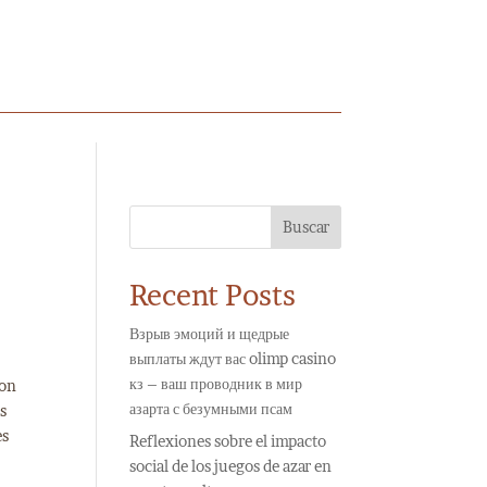
Buscar
Recent Posts
Взрыв эмоций и щедрые
выплаты ждут вас olimp casino
кз – ваш проводник в мир
con
азарта с безумными псам
es
es
Reflexiones sobre el impacto
social de los juegos de azar en