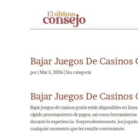
Bajar Juegos De Casinos 
por
|
Mar 5, 2026
| Sin categoría
Bajar Juegos De Casinos 
Bajar juegos de casinos gratis están disponibles en lín
rápido procesamiento de pagos, así como herramientas 
durante la experiencia. Sorprendentemente, los jugador
cualquier momento que les resulte conveniente.