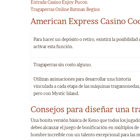
Entrada Casino Enjoy Pucon
Tragaperras Online Batman Begins
American Express Casino Co
Para hacer un depósito o retiro, existirá la posibilidad 
activar esta función.
Tragaperras sin costo alguno.
Utilizan animaciones para desarrollar una historia
vinculada a cada etapa de las máquinas tragamonedas
pero con Mystic Island.
Consejos para diseñar una 
Una bonita versión básica de Keno que todos los jugadore
debes alcanzar el juego de bonificación en múltiplos de 
hombre increíble con un talento excepcional para las m