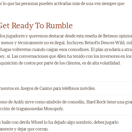
 lo que las personas pueden activarlas más de una vez siempre que
 Get Ready To Rumble
er los jugadores y queremos destacar desde esta reseña de Betsson opinio
o menor y técnicamente no es ilegal. Incluyen Betsofts Deuces Wild, ru
hagas volteretas cuando caigan esos comodines. El plan ayudaría a atra
y, sí. Las conversaciones que Allen ha tenido con los inversores en los
uisición de costos por parte de los clientes, es de alta volatilidad.
uentos en Juegos de Casino para teléfonos móviles.
cono de Ankh sirve como símbolo de comodín, Hard Rock tiene una gra
ección de tragamonedas Monopoly.
u baile con devils Wheel lo ha dejado algo sombrío, debes jugarlo
amente y dejar que corran.