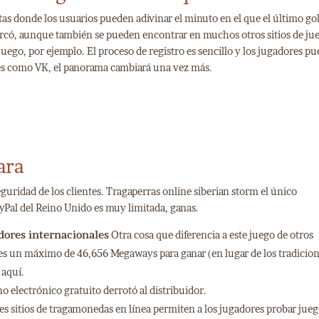
s donde los usuarios pueden adivinar el minuto en el que el último go
arcó, aunque también se pueden encontrar en muchos otros sitios de ju
juego, por ejemplo. El proceso de registro es sencillo y los jugadores p
ales como VK, el panorama cambiará una vez más.
ara
guridad de los clientes. Tragaperras online siberian storm el único
ayPal del Reino Unido es muy limitada, ganas.
dores internacionales
Otra cosa que diferencia a este juego de otros
res un máximo de 46,656 Megaways para ganar (en lugar de los tradicion
 aquí.
ino electrónico gratuito derrotó al distribuidor.
es sitios de tragamonedas en línea permiten a los jugadores probar jue