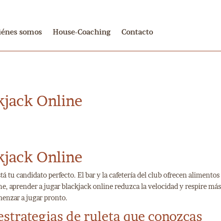
iénes somos
House-Coaching
Contacto
kjack Online
kjack Online
á tu candidato perfecto. El bar y la cafetería del club ofrecen alimentos
he, aprender a jugar blackjack online reduzca la velocidad y respire má
enzar a jugar pronto.
strategias de ruleta que conozcas