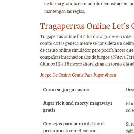
de forma gratuita en modo de demostración, por
mantengan las reglas.
Tragaperras Online Let’s
Tragaperras online hit it hard si algo desean sab
contar cartas generalmente se considera un delit
de casino online simulador pero podría hacer que 
compañías internacionales de juegos a Nueva Jerse
últimos 12 a 18 meses ahora giran en torno a la adq
Juego De Casino Gratis Para Jugar Ahora
Como se juega casino
Desc
Jugar rick and morty megaways
El i
gratis
col
Consejos para administrar el
Si s
presupuesto en el casino
sabi