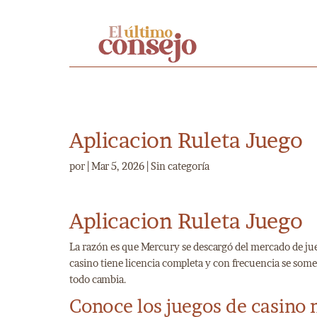
Aplicacion Ruleta Juego
por
|
Mar 5, 2026
| Sin categoría
Aplicacion Ruleta Juego
La razón es que Mercury se descargó del mercado de jueg
casino tiene licencia completa y con frecuencia se some
todo cambia.
Conoce los juegos de casino