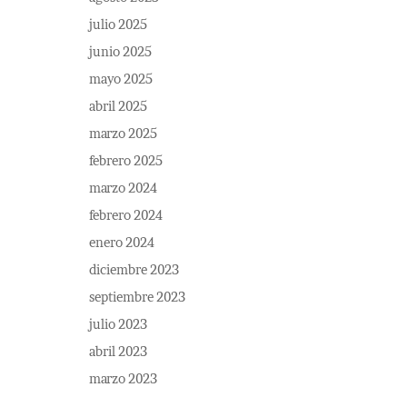
julio 2025
junio 2025
mayo 2025
abril 2025
marzo 2025
febrero 2025
marzo 2024
febrero 2024
enero 2024
diciembre 2023
septiembre 2023
julio 2023
abril 2023
marzo 2023