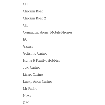
CH
Chicken Road
Chicken Road 2
CIB
Communications, Mobile Phones
EC
Games
Golisimo Casino
Home & Family, Hobbies
Joki Casino
Lizaro Casino
Lucky Anon Casino
Mr Pacho
News
OM