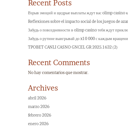
Recent Posts
Взрыв эмоций и щедрые выплаты ждут вас olimp casino к
Reflexiones sobre el impacto social de los juegos de aza
Забудь о повседневности в olimp casino тебя ждут прикл
Забудь о рутине выигрывай до x10 000 с каждым вращени
TPOBET CANLI CASNO GNCEL GR 2025.1632 (2)
Recent Comments
No hay comentarios que mostrar.
Archives
abril 2026
marzo 2026
febrero 2026
enero 2026