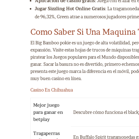
Aplicacion de casino gratis
: Juega con el azar en e
Jugar Sizzling Hot Online Gratis
: La tragamoneda
de 96,32%, Green atrae a numerosos jugadores primer
Como Saber Si Una Maquina
El Big Bamboo pokie es un juego de alta volatilidad, pero
expansión. Visite estas hojas de trucos de máquinas 
piratear los Juegos populares para el Mundo disponibles 
ganar. Sacar la basura no es divertido, primero echemos 
presenta este juego marca la diferencia en el móvil, p
muy buen casino en línea.
Casino En Chihuahua
Mejor juego
para ganar en
Descubre cómo funciona el blackj
betplay
Tragaperras
En Buffalo Spirit tragamonedas gr