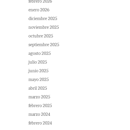
febrero 2026
enero 2026
diciembre 2025
noviembre 2025
octubre 2025
septiembre 2025
agosto 2025
julio 2025
junio 2025
mayo 2025
abril 2025
marzo 2025
febrero 2025
marzo 2024
febrero 2024