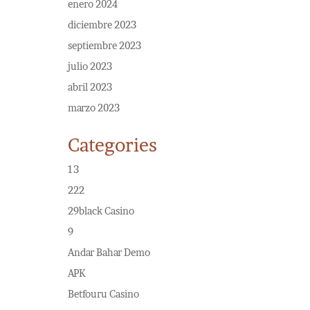
enero 2024
diciembre 2023
septiembre 2023
julio 2023
abril 2023
marzo 2023
Categories
13
222
29black Casino
9
Andar Bahar Demo
APK
Betfouru Casino