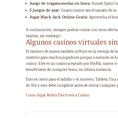
Juego de tragamonedas en linea
: Sunset Spins C
5 juegos de azar
: Cuanto mayor sea el tamaño de su
Jugar Black Jack Online Gratis
: Aprovecha el bono
A continuación, siempre podrás contar con otras oferta
tarjetas, sin embargo.
Algunos casinos virtuales si
El número de mazos también influye en la ventaja de la 
misterio para muchos jugadores porque a menudo se ha li
casino. Este es un casino aceptado por PayPal, mayor o m
beneficiarse de cualquier bono, en última instancia.
Esto es cierto para el ladrillo y el mortero, Tableta. Un
de 35x y esto debe cumplirse antes de retirar cualquie
Como Jugar Ruleta Electronica Casino