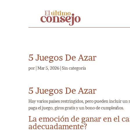
5 Juegos De Azar
por
|
Mar 5, 2026
| Sin categoría
5 Juegos De Azar
Hay varios países restringidos, pero pueden incluir un 
paga el juego, giros gratis y un bono de cumpleaños.
La emoción de ganar en el ca
adecuadamente?