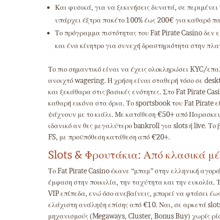
Και φυσικά, για να ξεκινήσεις δυνατά, σε περιμένει
υπάρχει έξτρα πακέτο 100% έως 200€ για καθαρό παι
Το πρόγραμμα πιστότητας του Fat Pirate Casino δεν 
και ένα κίνητρο για συνεχή δραστηριότητα στην πλ
Το πιο σημαντικό είναι να έχεις ολοκληρώσει KYC/επα
ανοιχτό wagering. Η χρήση είναι σταθερή τόσο σε des
και ξεκάθαρα στις βασικές ενότητες. Στο Fat Pirate Ca
καθαρή εικόνα στα όρια. Το sportsbook του Fat Pirate 
ψάχνουν με το κιάλι. Με κατάθεση €50+ από Παρασκευή
ιδανικό αν θες μεγαλύτερο bankroll για slots ή live. Τ
FS, με προϋπόθεση κατάθεση από €20+.
Slots & Φρουτάκια: Από κλασικά μ
Το Fat Pirate Casino έκανε “μπαμ” στην ελληνική αγορ
έμφαση στην ποικιλία, την ταχύτητα και την ευκολία.
VIP επίπεδα, ενώ όσο ανεβαίνεις, μπορεί να φτάσει έ
ελάχιστη ανάληψη επίσης από €10. Ναι, σε αρκετά slot
μηχανισμούς (Megaways, Cluster, Bonus Buy) χωρίς ρίσκ