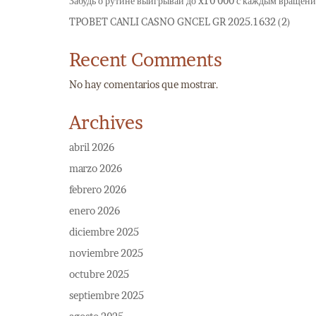
Забудь о рутине выигрывай до x10 000 с каждым вращени
TPOBET CANLI CASNO GNCEL GR 2025.1632 (2)
Recent Comments
No hay comentarios que mostrar.
Archives
abril 2026
marzo 2026
febrero 2026
enero 2026
diciembre 2025
noviembre 2025
octubre 2025
septiembre 2025