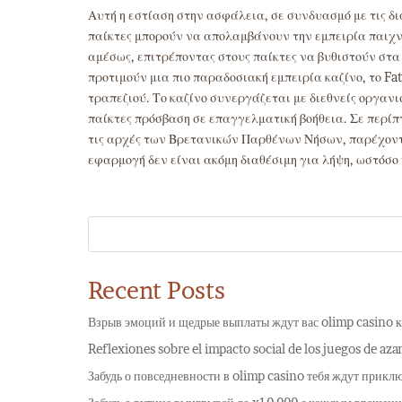
Αυτή η εστίαση στην ασφάλεια, σε συνδυασμό με τις δ
παίκτες μπορούν να απολαμβάνουν την εμπειρία παιχνι
αμέσως, επιτρέποντας στους παίκτες να βυθιστούν στα
προτιμούν μια πιο παραδοσιακή εμπειρία καζίνο, το Fa
τραπεζιού. Το καζίνο συνεργάζεται με διεθνείς οργαν
παίκτες πρόσβαση σε επαγγελματική βοήθεια. Σε περί
τις αρχές των Βρετανικών Παρθένων Νήσων, παρέχοντ
εφαρμογή δεν είναι ακόμη διαθέσιμη για λήψη, ωστόσο 
Recent Posts
Взрыв эмоций и щедрые выплаты ждут вас olimp casino к
Reflexiones sobre el impacto social de los juegos de aza
Забудь о повседневности в olimp casino тебя ждут прикл