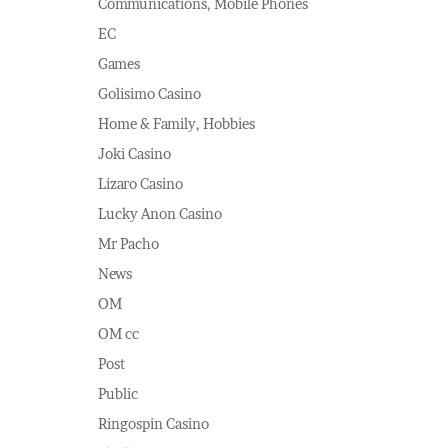
Communications, Mobile Phones
EC
Games
Golisimo Casino
Home & Family, Hobbies
Joki Casino
Lizaro Casino
Lucky Anon Casino
Mr Pacho
News
OM
OM cc
Post
Public
Ringospin Casino