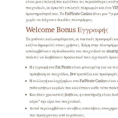
είναι μια επιλογή που καλύπτει τις περισσότερες ανάγκ
παιχνιδιών, οι αρκετές επιλογές πληρωμών και ένα VIP
δραστηριότητά σου. Το FatPirate Casino δίνει μια “γεμά
χωρίς να ψάχνουν δεκάδες πλατφόρμες.
Welcome Bonus Εγγραφής
Τα μπόνους καλωσορίσματος, οι τακτικές προσφορές κα
καζίνο δημοφιλές στους χρήστες. Χάρη στην πλατφόρμ
απολαμβάνουν τη διαδικασία του παιχνιδιού σε smartph
παίκτες να διαβάσουν προσεκτικά τους σχετικούς όρου
Η εγγραφή στο Fat Pirate είναι φτιαγμένη για να τε
πρόσβαση σε παιχνίδια, live τραπέζια και προσφορές
Η συλλογή κουλοχέρηδων στο FatPirate Casino είναι
πιθανοτήτων κερδών που καλύπτουν κάθε τύπο παίκτ
Και όταν χρειαστείς βοήθεια, η υποστήριξη είναι δια
αέρα” την ώρα του παιχνιδιού.
Αυτοί περιλαμβάνουν συνήθως απαιτήσεις στοιχηματ
που προέρχονται από το μπόνους.